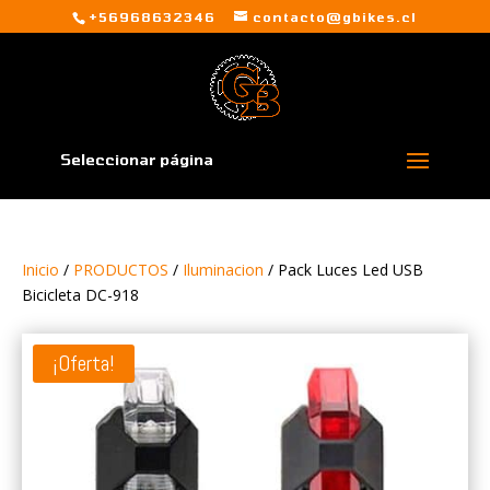
+56968632346
contacto@gbikes.cl
Seleccionar página
Inicio
/
PRODUCTOS
/
Iluminacion
/ Pack Luces Led USB
Bicicleta DC-918
¡Oferta!