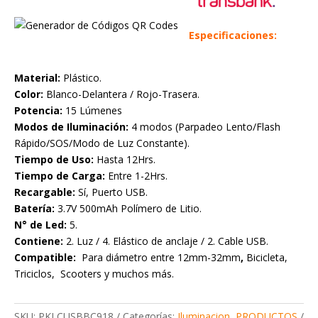
Especificaciones:
Material:
Plástico.
Color:
Blanco-Delantera / Rojo-Trasera.
Potencia:
15 Lúmenes
Modos de Iluminación:
4 modos (Parpadeo Lento/Flash
Rápido/SOS/Modo de Luz Constante).
Tiempo de Uso:
Hasta 12Hrs.
Tiempo de Carga:
Entre 1-2Hrs.
Recargable:
Sí, Puerto USB.
Batería:
3.7V 500mAh Polímero de Litio.
N° de Led:
5.
Contiene:
2. Luz / 4. Elástico de anclaje / 2. Cable USB.
Compatible:
Para
diámetro
entre 12mm-32mm
,
Bicicleta,
Triciclos, Scooters y muchos más.
SKU:
PKLCUSBBC918
Categorías:
Iluminacion
,
PRODUCTOS